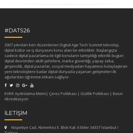
#DATS26
2007 yılından beri düzenlenen Digital Age Tech Summit teknoloji,
dijital kültür ve iş dünyasını konu alan bir etkinliktir. Başlangıçta
sadece dijital pazarlama ile ilgili konuların tartışıldığı etkinlik bugün;
dijital devrimden akıllı şehirlere, marka güvenliği, yapay zeka,
girişimcilik, dijital pazarlar, sosyal medyadan hayatımızı kolaylaştıran
yeni teknolojilere kadar dijital dünyada yaşanan gelişmeleri ilk
ağızlardan öğrenme imkanı sağlıyor.
KVKK Aydınlatma Metni
|
Çerez Politikası
|
Gizlilik Politikası
|
Basın
Akreditasyon
İLETİŞİM
Nispetiye Cad. Akmerkez E. Blok Kat: 6 Etiler 34337 İstanbul /
Türkiye