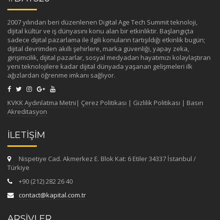
2007 yılından beri düzenlenen Digital Age Tech Summit teknoloji,
dijital kültür ve iş dünyasını konu alan bir etkinliktir. Başlangıçta
sadece dijital pazarlama ile ilgili konuların tartışıldığı etkinlik bugün;
dijital devrimden akıllı şehirlere, marka güvenliği, yapay zeka,
girişimcilik, dijital pazarlar, sosyal medyadan hayatımızı kolaylaştıran
yeni teknolojilere kadar dijital dünyada yaşanan gelişmeleri ilk
ağızlardan öğrenme imkanı sağlıyor.
KVKK Aydınlatma Metni
|
Çerez Politikası
|
Gizlilik Politikası
|
Basın
Akreditasyon
İLETİŞİM
Nispetiye Cad. Akmerkez E. Blok Kat: 6 Etiler 34337 İstanbul /
Türkiye
+90 (212) 282 26 40
contact@kapital.com.tr
ARŞİVLER