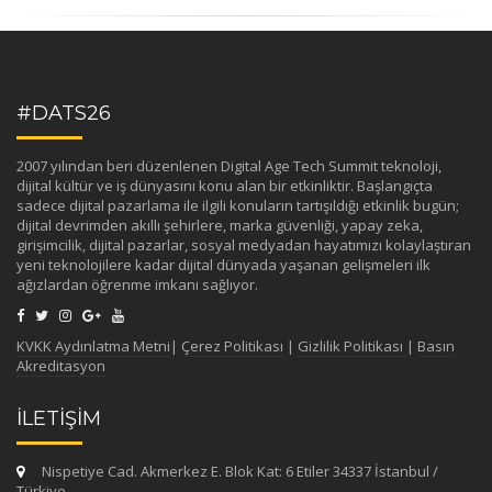
#DATS26
2007 yılından beri düzenlenen Digital Age Tech Summit teknoloji,
dijital kültür ve iş dünyasını konu alan bir etkinliktir. Başlangıçta
sadece dijital pazarlama ile ilgili konuların tartışıldığı etkinlik bugün;
dijital devrimden akıllı şehirlere, marka güvenliği, yapay zeka,
girişimcilik, dijital pazarlar, sosyal medyadan hayatımızı kolaylaştıran
yeni teknolojilere kadar dijital dünyada yaşanan gelişmeleri ilk
ağızlardan öğrenme imkanı sağlıyor.
KVKK Aydınlatma Metni
|
Çerez Politikası
|
Gizlilik Politikası
|
Basın
Akreditasyon
İLETİŞİM
Nispetiye Cad. Akmerkez E. Blok Kat: 6 Etiler 34337 İstanbul /
Türkiye