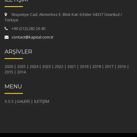
Nispetiye Cad. Akmerkez E. Blok Kat: 6 Etiler 34337 İstanbul /
Türkiye
+90 (212) 282 26 40
contact@kapital.com.tr
ARŞİVLER
2026
|
2025
|
2024
|
2023
|
2022
|
2021
|
2019
|
2018
|
2017
|
2016
|
2015
|
2014
MENU
S.S.S
|
GALERİ
|
İLETİŞİM