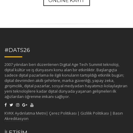
ONLINE KAYIT
#DATS26
2007 yılından beri düzenlenen Digital Age Tech Summit teknoloji,
dijital kültür ve iş dünyasını konu alan bir etkinliktir. Başlangıçta
sadece dijital pazarlama ile ilgili konuların tartışıldığı etkinlik bugün;
dijital devrimden akıllı şehirlere, marka güvenliği, yapay zeka,
girişimcilik, dijital pazarlar, sosyal medyadan hayatımızı kolaylaştıran
yeni teknolojilere kadar dijital dünyada yaşanan gelişmeleri ilk
ağızlardan öğrenme imkanı sağlıyor.
KVKK Aydınlatma Metni
|
Çerez Politikası
|
Gizlilik Politikası
|
Basın
Akreditasyon
İLETİŞİM