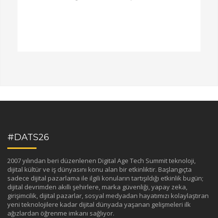
#DATS26
2007 yılından beri düzenlenen Digital Age Tech Summit teknoloji,
dijital kültür ve iş dünyasını konu alan bir etkinliktir. Başlangıçta
sadece dijital pazarlama ile ilgili konuların tartışıldığı etkinlik bugün;
dijital devrimden akıllı şehirlere, marka güvenliği, yapay zeka,
girişimcilik, dijital pazarlar, sosyal medyadan hayatımızı kolaylaştıran
yeni teknolojilere kadar dijital dünyada yaşanan gelişmeleri ilk
ağızlardan öğrenme imkanı sağlıyor.