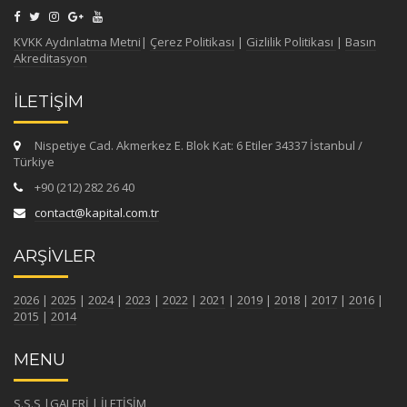
KVKK Aydınlatma Metni
|
Çerez Politikası
|
Gizlilik Politikası
|
Basın
Akreditasyon
İLETİŞİM
Nispetiye Cad. Akmerkez E. Blok Kat: 6 Etiler 34337 İstanbul /
Türkiye
+90 (212) 282 26 40
contact@kapital.com.tr
ARŞİVLER
2026
|
2025
|
2024
|
2023
|
2022
|
2021
|
2019
|
2018
|
2017
|
2016
|
2015
|
2014
MENU
S.S.S
|
GALERİ
|
İLETİŞİM