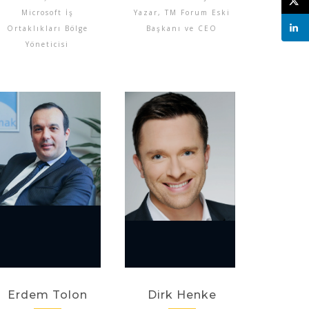
Microsoft İş
Yazar, TM Forum Eski
Ortaklıkları Bölge
Başkanı ve CEO
Yöneticisi
Erdem Tolon
Dirk Henke