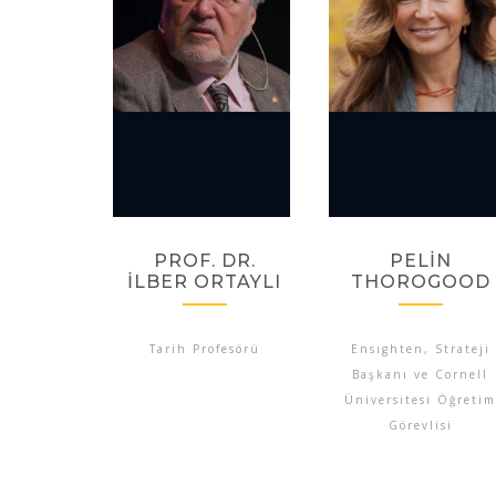
PROF. DR.
PELİN
İLBER ORTAYLI
THOROGOOD
Tarih Profesörü
Ensıghten, Strateji
Başkanı ve Cornell
Üniversitesi Öğretim
Görevlisi