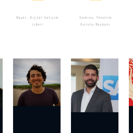
Bayer, Dijital Gelişim
Gemius, Yönetim
Lideri
Kurulu Başkanı