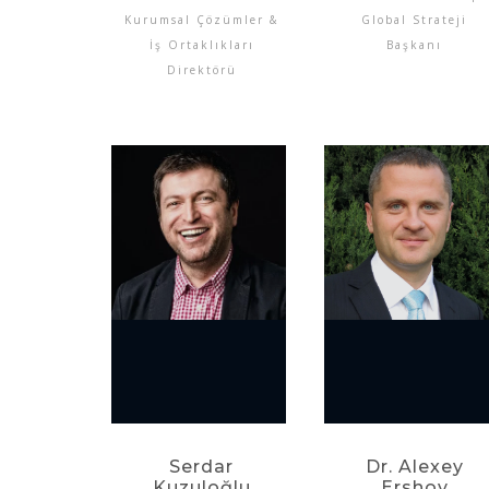
Kurumsal Çözümler &
Global Strateji
İş Ortaklıkları
Başkanı
Direktörü
Serdar
Dr. Alexey
Kuzuloğlu
Ershov