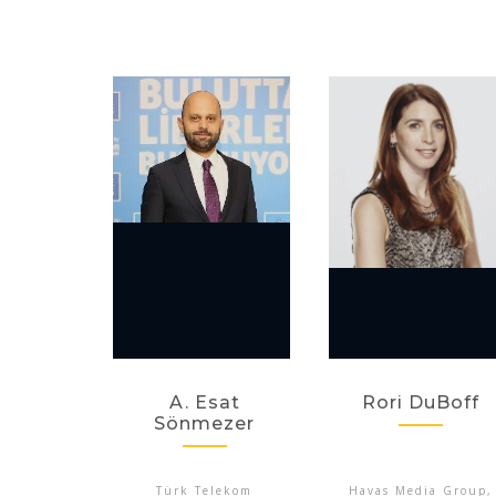
A. Esat
Rori DuBoff
Sönmezer
Türk Telekom
Havas Media Group,