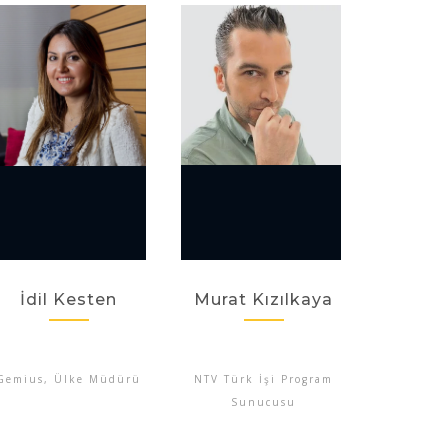
İdil Kesten
Murat Kızılkaya
Gemius, Ülke Müdürü
NTV Türk İşi Program
Sunucusu