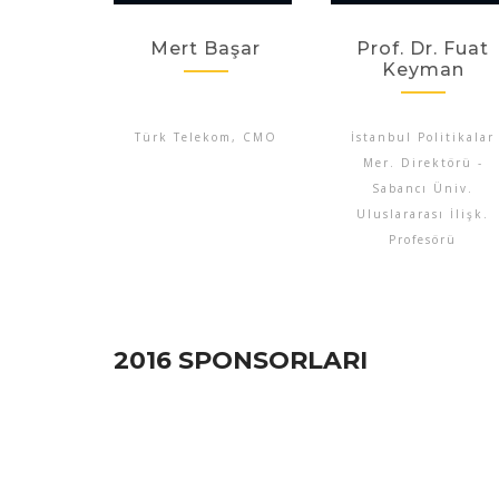
Mert Başar
Prof. Dr. Fuat
Keyman
Türk Telekom, CMO
İstanbul Politikalar
Mer. Direktörü -
Sabancı Üniv.
Uluslararası İlişk.
Profesörü
2016 SPONSORLARI