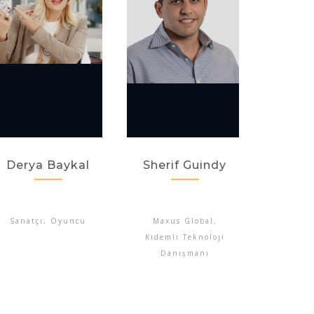
Derya Baykal
Sherif Guindy
Sanatçı, Oyuncu
Maxus Global,
Kıdemli Teknoloji
Danışmanı