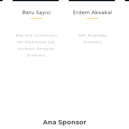
Batu Sayıcı
Erdem Aksakal
New York Üniversitesi
SAP, Pazarlama
the Governance Lab,
Direktörü
Kullanıcı Deneyimi
Direktörü
Ana Sponsor