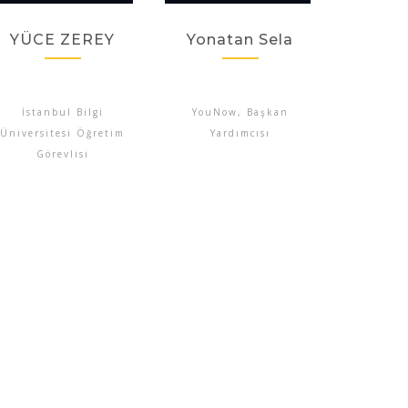
YÜCE ZEREY
Yonatan Sela
İstanbul Bilgi
YouNow, Başkan
Üniversitesi Öğretim
Yardımcısı
Görevlisi