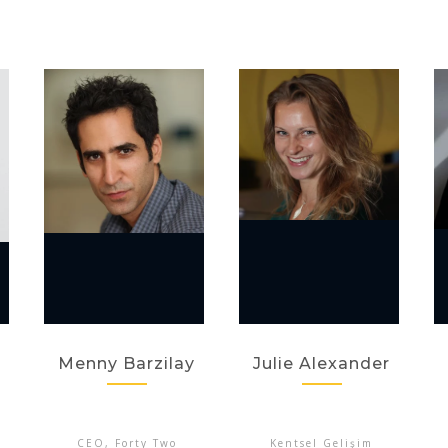
Menny Barzilay
Julie Alexander
CEO, Forty Two
Kentsel Gelişim