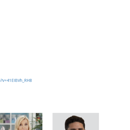
h?v=41EIBVh_RH8