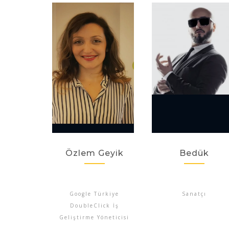
Özlem Geyik
Bedük
Google Türkiye
Sanatçı
DoubleClick İş
Geliştirme Yöneticisi