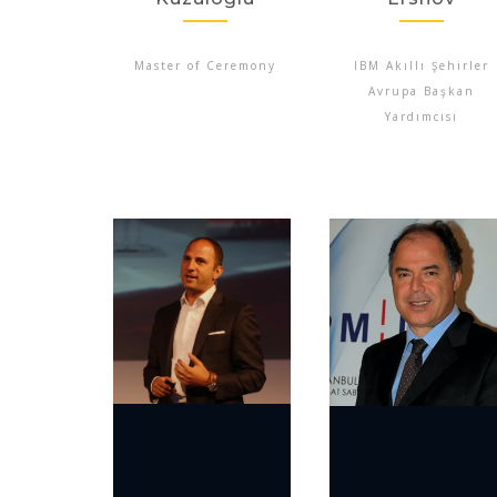
Master of Ceremony
IBM Akıllı Şehirler
Avrupa Başkan
Yardımcısı