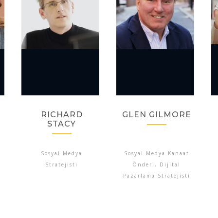
RICHARD
GLEN GILMORE
STACY
Sosyal Medya
Sosyal Medya Kanaat
Stratejisti
Önderi, Dijital
Pazarlama Stratejisti