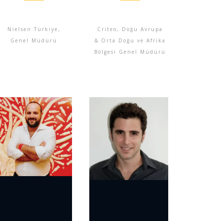
Nielsen Türkiye,
Criteo, Doğu Avrupa
Genel Müdürü
& Orta Doğu ve Afrika
Bölgesi Genel Müdürü