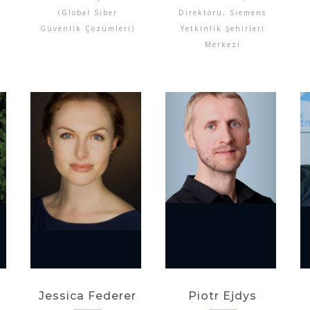
(Global Siber
Direktörü, Siemens
Güvenlik Çözümleri)
Yetkinlik Şehirleri
Merkezi
Jessica Federer
Piotr Ejdys