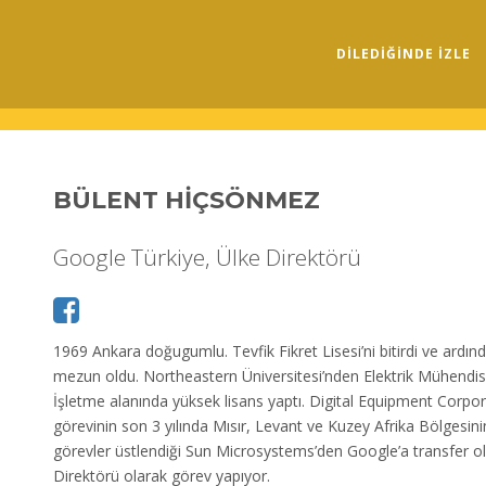
DILEDIĞINDE İZLE
BÜLENT HİÇSÖNMEZ
Google Türkiye, Ülke Direktörü
1969 Ankara doğugumlu. Tevfik Fikret Lisesi’ni bitirdi ve ar
mezun oldu. Northeastern Üniversitesi’nden Elektrik Mühendi
İşletme alanında yüksek lisans yaptı. Digital Equipment Corpo
görevinin son 3 yılında Mısır, Levant ve Kuzey Afrika Bölgesinin
görevler üstlendiği Sun Microsystems’den Google’a transfer o
Direktörü olarak görev yapıyor.