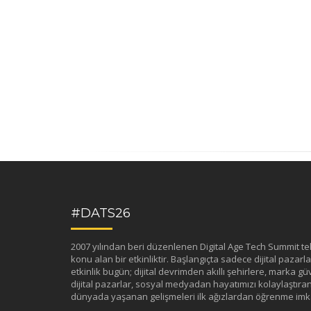
#DATS26
2007 yılından beri düzenlenen Digital Age Tech Summit tekno
konu alan bir etkinliktir. Başlangıçta sadece dijital pazarlama
etkinlik bugün; dijital devrimden akıllı şehirlere, marka güv
dijital pazarlar, sosyal medyadan hayatımızı kolaylaştıran 
dünyada yaşanan gelişmeleri ilk ağızlardan öğrenme imka