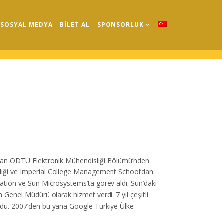
SOSYAL MEDYA
BİLET AL
SPONSORLUK
dından ODTÜ Elektronik Mühendisliği Bölümü’nden
sliği ve Imperial College Management School’dan
ration ve Sun Microsystems’ta görev aldı. Sun’daki
 Genel Müdürü olarak hizmet verdi. 7 yıl çeşitli
ldu. 2007’den bu yana Google Türkiye Ülke