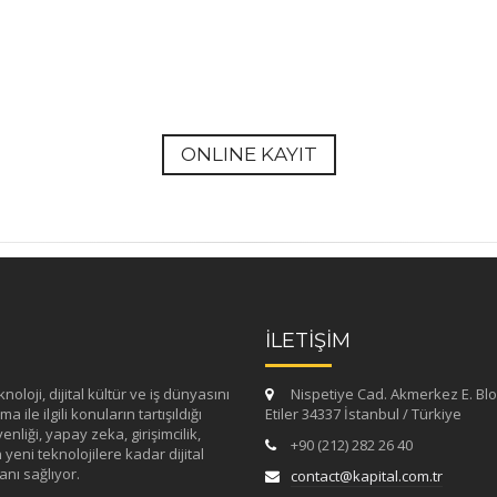
ONLINE KAYIT
İLETİŞİM
loji, dijital kültür ve iş dünyasını
Nispetiye Cad. Akmerkez E. Blo
 ile ilgili konuların tartışıldığı
Etiler 34337 İstanbul / Türkiye
enliği, yapay zeka, girişimcilik,
+90 (212) 282 26 40
yeni teknolojilere kadar dijital
nı sağlıyor.
contact@kapital.com.tr