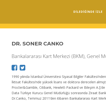
DILEDIĞINDE İZLE
DR. SONER CANKO
Bankalararası Kart Merkezi (BKM), Genel 
1990 yılında İstanbul Üniversitesi Siyasal Bilgiler Fakültesi’n
İktisat Fakültesi’nde yüksek lisans ve doktora dereceleri almış
Procter&Gamble, Citibank, Hewlett-Packard ve Bileşim A.Ş’de yön
Data Türkiye Kurucu Genel Müdürlüğü sonrasında Ziraat Banka
Dr.Canko, Temmuz 2011’den itibaren Bankalararası Kart Mer