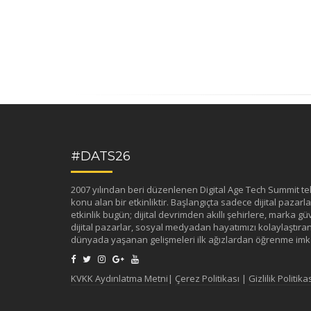
#DATS26
2007 yılından beri düzenlenen Digital Age Tech Summit tekno
konu alan bir etkinliktir. Başlangıçta sadece dijital pazarlama
etkinlik bugün; dijital devrimden akıllı şehirlere, marka güv
dijital pazarlar, sosyal medyadan hayatımızı kolaylaştıran 
dünyada yaşanan gelişmeleri ilk ağızlardan öğrenme imka
KVKK Aydınlatma Metni
|
Çerez Politikası
|
Gizlilik Politika