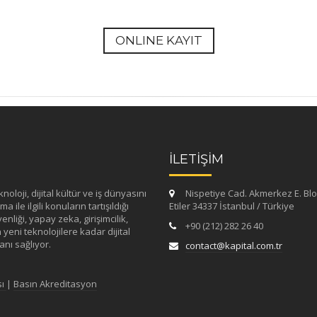
ONLINE KAYIT
İLETİŞİM
loji, dijital kültür ve iş dünyasını
Nispetiye Cad. Akmerkez E. Blo
 ile ilgili konuların tartışıldığı
Etiler 34337 İstanbul / Türkiye
enliği, yapay zeka, girişimcilik,
+90 (212) 282 26 40
yeni teknolojilere kadar dijital
nı sağlıyor.
contact@kapital.com.tr
sı
|
Basın Akreditasyon