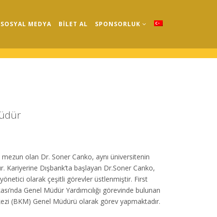
SOSYAL MEDYA
BİLET AL
SPONSORLUK
Müdür
den mezun olan Dr. Soner Canko, aynı üniversitenin
tır. Kariyerine Dışbank’ta başlayan Dr.Soner Canko,
etici olarak çeşitli görevler üstlenmiştir. First
sı’nda Genel Müdür Yardımcılığı görevinde bulunan
kezi (BKM) Genel Müdürü olarak görev yapmaktadır.