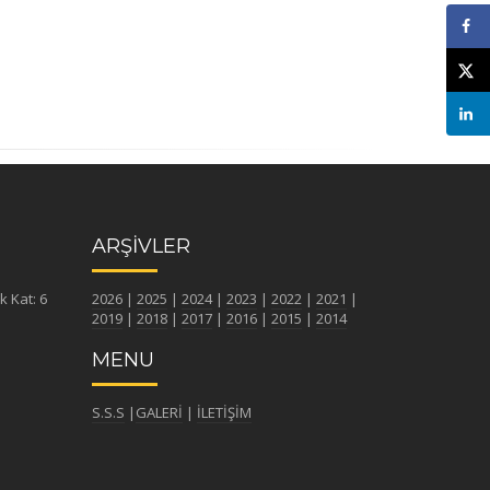
ARŞİVLER
k Kat: 6
2026
|
2025
|
2024
|
2023
|
2022
|
2021
|
2019
|
2018
|
2017
|
2016
|
2015
|
2014
MENU
S.S.S
|
GALERİ
|
İLETİŞİM