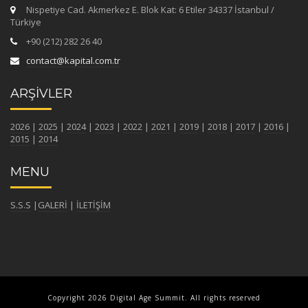
Nispetiye Cad. Akmerkez E. Blok Kat: 6 Etiler 34337 İstanbul /
Türkiye
+90 (212) 282 26 40
contact@kapital.com.tr
ARŞİVLER
2026
|
2025
|
2024
|
2023
|
2022
|
2021
|
2019
|
2018
|
2017
|
2016
|
2015
|
2014
MENU
S.S.S
|
GALERİ
|
İLETİŞİM
Copyright 2026 Digital Age Summit. All rights reserved