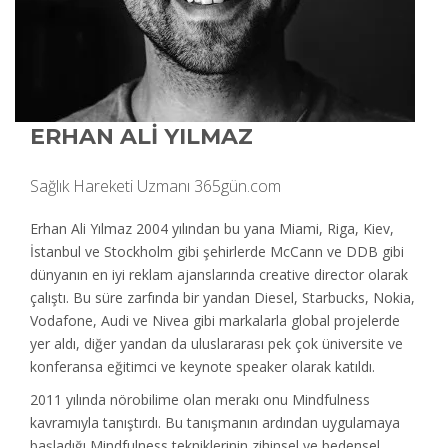
ERHAN ALİ YILMAZ
Sağlık Hareketi Uzmanı 365gün.com
Erhan Ali Yılmaz 2004 yılından bu yana Miami, Riga, Kiev,
İstanbul ve Stockholm gibi şehirlerde McCann ve DDB gibi
dünyanın en iyi reklam ajanslarında creative director olarak
çalıştı. Bu süre zarfında bir yandan Diesel, Starbucks, Nokia,
Vodafone, Audi ve Nivea gibi markalarla global projelerde
yer aldı, diğer yandan da uluslararası pek çok üniversite ve
konferansa eğitimci ve keynote speaker olarak katıldı.
2011 yılında nörobilime olan merakı onu Mindfulness
kavramıyla tanıştırdı. Bu tanışmanın ardından uygulamaya
başladığı Mindfulness tekniklerinin zihinsel ve bedensel