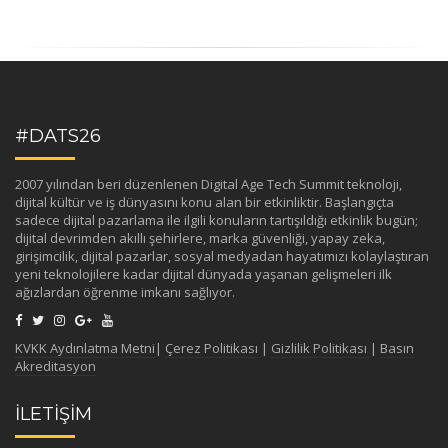
#DATS26
2007 yılından beri düzenlenen Digital Age Tech Summit teknoloji,
dijital kültür ve iş dünyasını konu alan bir etkinliktir. Başlangıçta
sadece dijital pazarlama ile ilgili konuların tartışıldığı etkinlik bugün;
dijital devrimden akıllı şehirlere, marka güvenliği, yapay zeka,
girişimcilik, dijital pazarlar, sosyal medyadan hayatımızı kolaylaştıran
yeni teknolojilere kadar dijital dünyada yaşanan gelişmeleri ilk
ağızlardan öğrenme imkanı sağlıyor.
KVKK Aydınlatma Metni
|
Çerez Politikası
|
Gizlilik Politikası
|
Basın
Akreditasyon
İLETİŞİM