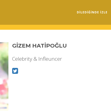
DILEDIĞINDE İZLE
GİZEM HATİPOĞLU
Celebrity & Infleuncer