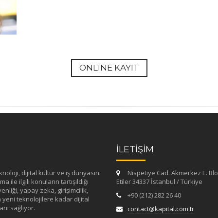
ONLINE KAYIT
İLETİŞİM
loji, dijital kültür ve iş dünyasını
Nispetiye Cad. Akmerkez E. Blo
 ile ilgili konuların tartışıldığı
Etiler 34337 İstanbul / Türkiye
enliği, yapay zeka, girişimcilik,
+90 (212) 282 26 40
yeni teknolojilere kadar dijital
nı sağlıyor.
contact@kapital.com.tr