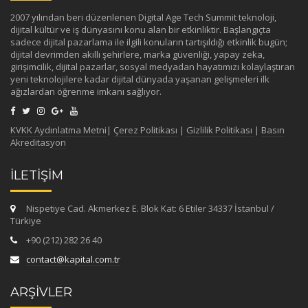
2007 yılından beri düzenlenen Digital Age Tech Summit teknoloji,
dijital kültür ve iş dünyasını konu alan bir etkinliktir. Başlangıçta
sadece dijital pazarlama ile ilgili konuların tartışıldığı etkinlik bugün;
dijital devrimden akıllı şehirlere, marka güvenliği, yapay zeka,
girişimcilik, dijital pazarlar, sosyal medyadan hayatımızı kolaylaştıran
yeni teknolojilere kadar dijital dünyada yaşanan gelişmeleri ilk
ağızlardan öğrenme imkanı sağlıyor.
KVKK Aydınlatma Metni
|
Çerez Politikası
|
Gizlilik Politikası
|
Basın
Akreditasyon
İLETİŞİM
Nispetiye Cad. Akmerkez E. Blok Kat: 6 Etiler 34337 İstanbul /
Türkiye
+90 (212) 282 26 40
contact@kapital.com.tr
ARŞİVLER