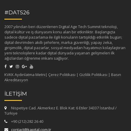
#DATS26
2007 yılından beri düzenlenen Digital Age Tech Summit teknoloji,
dijital kültür ve iş dünyasını konu alan bir etkinliktir. Başlangıçta
sadece dijital pazarlama ile ilgili konuların tartışıldığı etkinlik bugün;
dijital devrimden akıllı şehirlere, marka güvenliği, yapay zeka,
girişimcilik, dijital pazarlar, sosyal medyadan hayatımızı kolaylaştıran
yeni teknolojilere kadar dijital dünyada yaşanan gelişmeleri ilk
ağızlardan öğrenme imkanı sağlıyor.
KVKK Aydınlatma Metni
|
Çerez Politikası
|
Gizlilik Politikası
|
Basın
Akreditasyon
İLETİŞİM
Nispetiye Cad. Akmerkez E. Blok Kat: 6 Etiler 34337 İstanbul /
Türkiye
+90 (212) 282 26 40
contact@kapital.com.tr