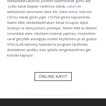
MediaMarktSaturn’ün yönetim kademesinde görev aldı.
Çoklu Kanal Başkan Yardımcısı olarak,
saturn.de
websitesinin lansmanını idare etti. Daha sonra, redcoon
CEO’su olarak görev yaptı. CDO’luk görevi kapsamında
Martin Wild, MediaMarktSaturn Retail Group’un dijital
stratejisi ve dönüşümünü yönetiyor. Martin Wild ve ekibinin
sorumluluk alanı, robotların teslimat yapması, müşterilerin
sanal gerçeklik aracılığıyla ürünleri keşfetmesi ya da grubun
SPACELAB teknoloji hızlandırma programı tarafından
desteklenen yenilikçi start up’larla zenginleştirilmesi gibi
konuları kapsıyor.
ONLINE KAYIT