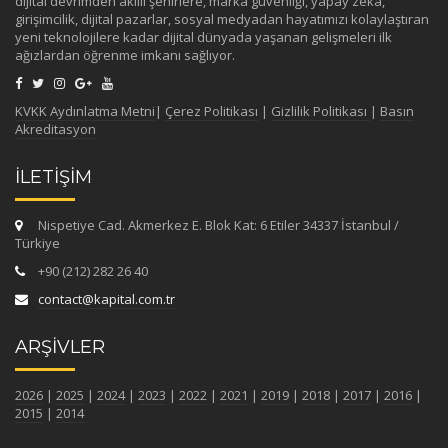
dijital devrimden akıllı şehirlere, marka güvenliği, yapay zeka,
girişimcilik, dijital pazarlar, sosyal medyadan hayatımızı kolaylaştıran
yeni teknolojilere kadar dijital dünyada yaşanan gelişmeleri ilk
ağızlardan öğrenme imkanı sağlıyor.
KVKK Aydınlatma Metni
|
Çerez Politikası
|
Gizlilik Politikası
|
Basın
Akreditasyon
İLETİŞİM
Nispetiye Cad. Akmerkez E. Blok Kat: 6 Etiler 34337 İstanbul /
Türkiye
+90 (212) 282 26 40
contact@kapital.com.tr
ARŞİVLER
2026
|
2025
|
2024
|
2023
|
2022
|
2021
|
2019
|
2018
|
2017
|
2016
|
2015
|
2014