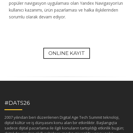
popüler navigasyon uygulaması olan Yandex Navigasyon’un
kullanıcı kazanımı, ürün pazarlaması ve halka ilişkilerinden
sorumlu olarak devam ediyor.
ONLINE KAYIT
#DATS26
2007 yılından beri düzenlenen Digital Age Tech Summit teknoloji,
dijital kültür ve iş dünyasını konu alan bir etkinliktir. Başlangıçta
sadece dijital pazarlama ile ilgili konuların tartışıldığı etkinlik bugün;