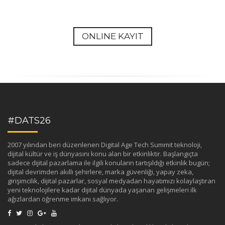
ONLINE KAYIT
#DATS26
2007 yılından beri düzenlenen Digital Age Tech Summit teknoloji,
dijital kültür ve iş dünyasını konu alan bir etkinliktir. Başlangıçta
sadece dijital pazarlama ile ilgili konuların tartışıldığı etkinlik bugün;
dijital devrimden akıllı şehirlere, marka güvenliği, yapay zeka,
girişimcilik, dijital pazarlar, sosyal medyadan hayatımızı kolaylaştıran
yeni teknolojilere kadar dijital dünyada yaşanan gelişmeleri ilk
ağızlardan öğrenme imkanı sağlıyor.