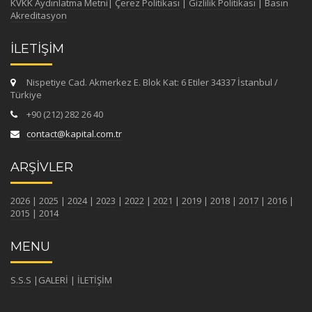
KVKK Aydınlatma Metni
|
Çerez Politikası
|
Gizlilik Politikası
|
Basın
Akreditasyon
İLETİŞİM
Nispetiye Cad. Akmerkez E. Blok Kat: 6 Etiler 34337 İstanbul /
Türkiye
+90 (212) 282 26 40
contact@kapital.com.tr
ARŞİVLER
2026
|
2025
|
2024
|
2023
|
2022
|
2021
|
2019
|
2018
|
2017
|
2016
|
2015
|
2014
MENU
S.S.S
|
GALERİ
|
İLETİŞİM