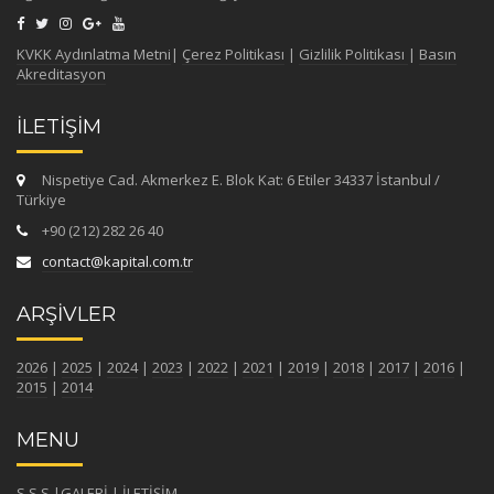
KVKK Aydınlatma Metni
|
Çerez Politikası
|
Gizlilik Politikası
|
Basın
Akreditasyon
İLETİŞİM
Nispetiye Cad. Akmerkez E. Blok Kat: 6 Etiler 34337 İstanbul /
Türkiye
+90 (212) 282 26 40
contact@kapital.com.tr
ARŞİVLER
2026
|
2025
|
2024
|
2023
|
2022
|
2021
|
2019
|
2018
|
2017
|
2016
|
2015
|
2014
MENU
S.S.S
|
GALERİ
|
İLETİŞİM