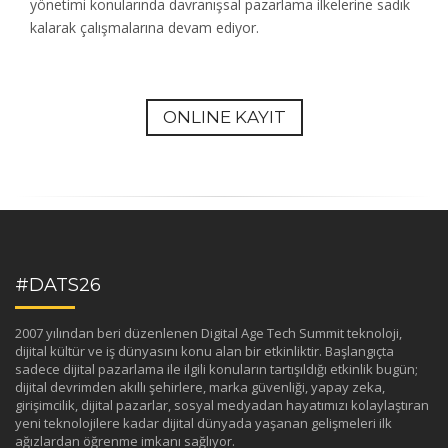
yönetimi konularında davranışsal pazarlama ilkelerine sadık
kalarak çalışmalarına devam ediyor.
ONLINE KAYIT
#DATS26
2007 yılından beri düzenlenen Digital Age Tech Summit teknoloji,
dijital kültür ve iş dünyasını konu alan bir etkinliktir. Başlangıçta
sadece dijital pazarlama ile ilgili konuların tartışıldığı etkinlik bugün;
dijital devrimden akıllı şehirlere, marka güvenliği, yapay zeka,
girişimcilik, dijital pazarlar, sosyal medyadan hayatımızı kolaylaştıran
yeni teknolojilere kadar dijital dünyada yaşanan gelişmeleri ilk
ağızlardan öğrenme imkanı sağlıyor.