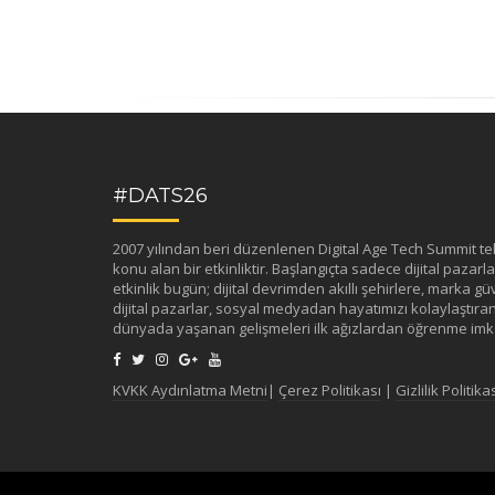
#DATS26
2007 yılından beri düzenlenen Digital Age Tech Summit tekno
konu alan bir etkinliktir. Başlangıçta sadece dijital pazarlama
etkinlik bugün; dijital devrimden akıllı şehirlere, marka güv
dijital pazarlar, sosyal medyadan hayatımızı kolaylaştıran 
dünyada yaşanan gelişmeleri ilk ağızlardan öğrenme imka
KVKK Aydınlatma Metni
|
Çerez Politikası
|
Gizlilik Politika