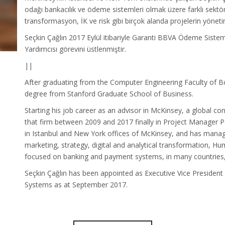
odağı bankacılık ve ödeme sistemleri olmak üzere farklı sektörde
transformasyon, İK ve risk gibi birçok alanda projelerin yöneti
Seçkin Çağlın 2017 Eylül itibariyle Garanti BBVA Ödeme Sist
Yardımcısı görevini üstlenmiştir.
||
After graduating from the Computer Engineering Faculty of B
degree from Stanford Graduate School of Business.
Starting his job career as an advisor in McKinsey, a global co
that firm between 2009 and 2017 finally in Project Manager P
in Istanbul and New York offices of McKinsey, and has manage
marketing, strategy, digital and analytical transformation, H
focused on banking and payment systems, in many countries, 
Seçkin Çağlın has been appointed as Executive Vice Presiden
Systems as at September 2017.