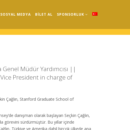
SOSYAL MEDYA
BİLET AL
SPONSORLUK
a Genel Müdür Yardımcısı ||
ice President in charge of
kin Çağlın, Stanford Graduate School of
Kinsey’de danışman olarak başlayan Seçkin Çağlın,
 görevini sürdürmüştür. Bu yıllar içinde
ağlın, Türkiye ve Amerika dahil birçok ülkede ana