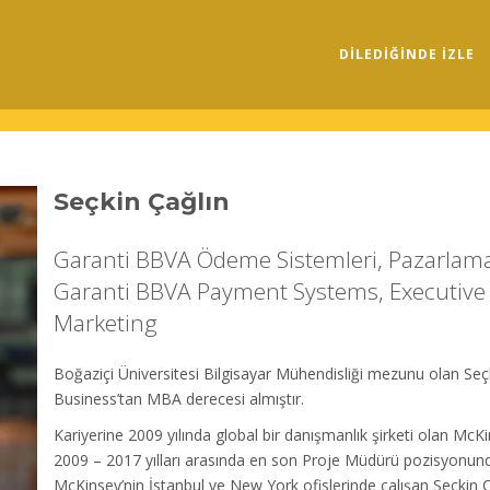
DILEDIĞINDE İZLE
Seçkin Çağlın
Garanti BBVA Ödeme Sistemleri, Pazarlam
Garanti BBVA Payment Systems, Executive V
Marketing
Boğaziçi Üniversitesi Bilgisayar Mühendisliği mezunu olan Seç
Business’tan MBA derecesi almıştır.
Kariyerine 2009 yılında global bir danışmanlık şirketi olan Mc
2009 – 2017 yılları arasında en son Proje Müdürü pozisyonunda
McKinsey’nin İstanbul ve New York ofislerinde çalışan Seçkin Ç