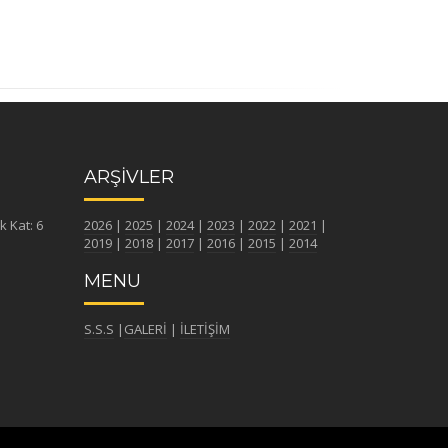
ARŞİVLER
k Kat: 6
2026
|
2025
|
2024
|
2023
|
2022
|
2021
|
2019
|
2018
|
2017
|
2016
|
2015
|
2014
MENU
S.S.S
|
GALERİ
|
İLETİŞİM