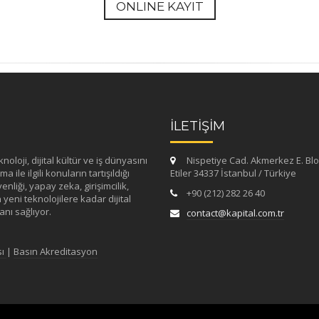
ONLINE KAYIT
İLETİŞİM
loji, dijital kültür ve iş dünyasını
Nispetiye Cad. Akmerkez E. Blo
 ile ilgili konuların tartışıldığı
Etiler 34337 İstanbul / Türkiye
enliği, yapay zeka, girişimcilik,
+90 (212) 282 26 40
yeni teknolojilere kadar dijital
nı sağlıyor.
contact@kapital.com.tr
sı
|
Basın Akreditasyon