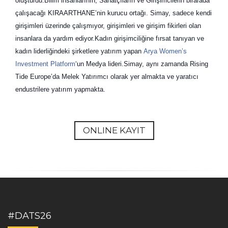
oluşturdu.Bilim insanlarının, Sanatçıların ve Girişimcilerin birarada
çalışacağı KIRAARTHANE’nin kurucu ortağı. Si
may,
sadece kendi
girişimleri üzerinde çalışmıyor, girişimleri ve girişim fikirleri olan
insanlara da yardım ediyor.Kadın girişimciliğine fırsat tanıyan ve
kadın liderliğindeki şirketlere yatırım yapan
Arya Women’s
Investment Platform
‘un Medya lideri.Sim
ay, a
ynı zamanda Rising
Tide Europe’da Melek Yatırımcı olarak yer almakta ve yaratıcı
endustrilere yatırım yapmakta.
ONLINE KAYIT
#DATS26