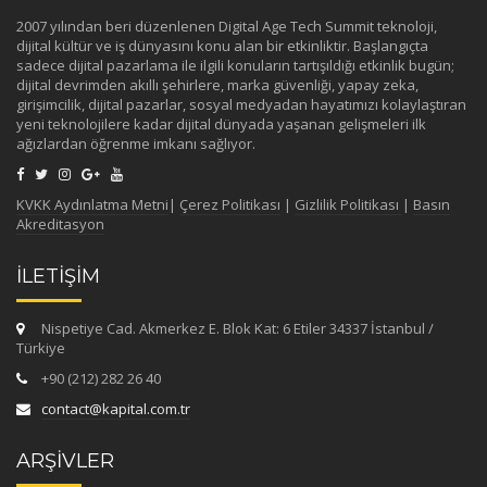
2007 yılından beri düzenlenen Digital Age Tech Summit teknoloji,
dijital kültür ve iş dünyasını konu alan bir etkinliktir. Başlangıçta
sadece dijital pazarlama ile ilgili konuların tartışıldığı etkinlik bugün;
dijital devrimden akıllı şehirlere, marka güvenliği, yapay zeka,
girişimcilik, dijital pazarlar, sosyal medyadan hayatımızı kolaylaştıran
yeni teknolojilere kadar dijital dünyada yaşanan gelişmeleri ilk
ağızlardan öğrenme imkanı sağlıyor.
KVKK Aydınlatma Metni
|
Çerez Politikası
|
Gizlilik Politikası
|
Basın
Akreditasyon
İLETİŞİM
Nispetiye Cad. Akmerkez E. Blok Kat: 6 Etiler 34337 İstanbul /
Türkiye
+90 (212) 282 26 40
contact@kapital.com.tr
ARŞİVLER