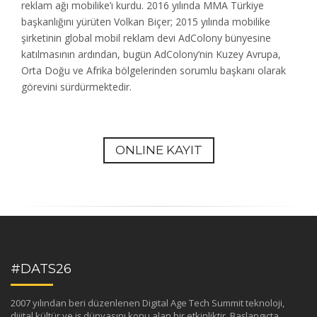
reklam ağı mobilike’ı kurdu. 2016 yılında MMA Türkiye
başkanlığını yürüten Volkan Biçer; 2015 yılında mobilike
şirketinin global mobil reklam devi AdColony bünyesine
katılmasının ardından, bugün AdColony’nin Kuzey Avrupa,
Orta Doğu ve Afrika bölgelerinden sorumlu başkanı olarak
görevini sürdürmektedir.
ONLINE KAYIT
#DATS26
2007 yılından beri düzenlenen Digital Age Tech Summit teknoloji,
dijital kültür ve iş dünyasını konu alan bir etkinliktir. Başlangıçta