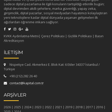
sadece dijital pazarlama ile ilgili konuların tartışıldığı etkinlik bugün;
dijital devrimden akıllı şehirlere, marka güvenliği, yapay zeka,
girişimcilik, dijital pazarlar, sosyal medyadan hayatımızı kolaylaştıran
yeni teknolojilere kadar dijital dünyada yaşanan gelişmeleri ilk
ağızlardan öğrenme imkanı sağlıyor.
KVKK Aydınlatma Metni
|
Çerez Politikası
|
Gizlilik Politikası
|
Basın
Akreditasyon
İLETİŞİM
Nispetiye Cad. Akmerkez E. Blok Kat: 6 Etiler 34337 İstanbul /
Türkiye
+90 (212) 282 26 40
contact@kapital.com.tr
ARŞİVLER
2026
|
2025
|
2024
|
2023
|
2022
|
2021
|
2019
|
2018
|
2017
|
2016
|
2015
|
2014