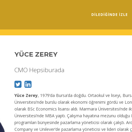
DILEDIĞINDE İZLE
YÜCE ZEREY
CMO Hepsiburada
Yüce Zerey
, 1979’da Bursa’da doğdu. Ortaokul ve liseyi, Burs
Üniversitesi’nde burslu olarak ekonomi öğrenimi gördü ve Lo
olarak BSc Economics lisansı aldı. Marmara Üniversitesi’nde ikti
Üniversitesi’nde MBA yaptı. Çalışma hayatına mezunu olduğu B
programları bünyesinde pazarlama yöneticisi olarak çalıştı. Ar
Company ve Unilever’de pazarlama yöneticisi ve lideri olarak ça