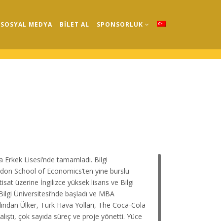
SOSYAL MEDYA
BİLET AL
SPONSORLUK
a Erkek Lisesi’nde tamamladı. Bilgi
ndon School of Economics’ten yine burslu
sat üzerine İngilizce yüksek lisans ve Bilgi
ilgi Üniversitesi’nde başladı ve MBA
dından Ülker, Türk Hava Yolları, The Coca-Cola
lıştı, çok sayıda süreç ve proje yönetti. Yüce