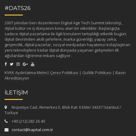
#DATS26
2007 yılından beri düzenlenen Digital Age Tech Summit teknoloji,
dijital kültür ve iş dünyasını konu alan bir etkinliktir. Başlangıçta
sadece dijital pazarlama ile ilgili konuların tartışıldığı etkinlik bugün;
dijital devrimden akıllı şehirlere, marka güvenliği, yapay zeka,
girişimcilik, dijital pazarlar, sosyal medyadan hayatımızı kolaylaştıran
yeni teknolojilere kadar dijital dünyada yaşanan gelişmeleri ilk
ağızlardan öğrenme imkanı sağlıyor.
KVKK Aydınlatma Metni
|
Çerez Politikası
|
Gizlilik Politikası
|
Basın
Akreditasyon
İLETİŞİM
Nispetiye Cad. Akmerkez E. Blok Kat: 6 Etiler 34337 İstanbul /
Türkiye
+90 (212) 282 26 40
contact@kapital.com.tr