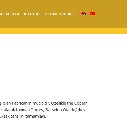
AL MEDYA
BİLET AL
SPONSORLUK
 olan Fabrican'ın mucididir. Özellikle the Coperni
di olarak tanınan Torres, Barselona'da doğdu ve
üksek tahsilini tamamladı.