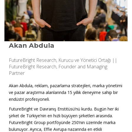
Akan Abdula
FutureBright Research, Kurucu ve Yönetici Ortağı ||
FutureBright Research, Founder and Managing
Partner
Akan Abdula, reklam, pazarlama stratejileri, marka yönetimi
ve pazar araştırma alanlarında 15 yıllık deneyime sahip bir
endüstri profesyoneli.
FutureBright ve Davranış Enstitüsü’nü kurdu. Bugün her iki
şirket de Türkiye’nin en hızlı büyüyen şirketleri arasında.
FutureBright Group portföyünde 250’nin üzerinde marka
bulunuyor. Ayrıca, Effie Avrupa nazarında en etkili