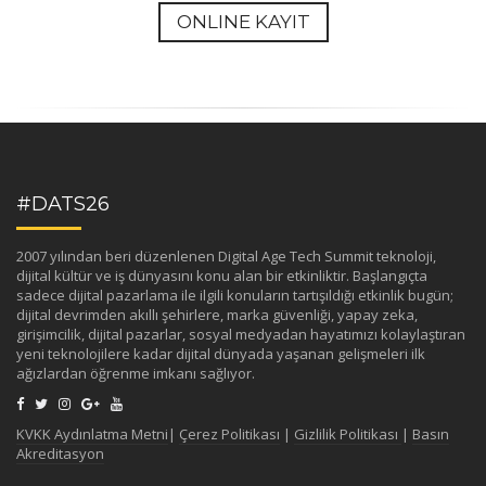
ONLINE KAYIT
#DATS26
2007 yılından beri düzenlenen Digital Age Tech Summit teknoloji,
dijital kültür ve iş dünyasını konu alan bir etkinliktir. Başlangıçta
sadece dijital pazarlama ile ilgili konuların tartışıldığı etkinlik bugün;
dijital devrimden akıllı şehirlere, marka güvenliği, yapay zeka,
girişimcilik, dijital pazarlar, sosyal medyadan hayatımızı kolaylaştıran
yeni teknolojilere kadar dijital dünyada yaşanan gelişmeleri ilk
ağızlardan öğrenme imkanı sağlıyor.
KVKK Aydınlatma Metni
|
Çerez Politikası
|
Gizlilik Politikası
|
Basın
Akreditasyon