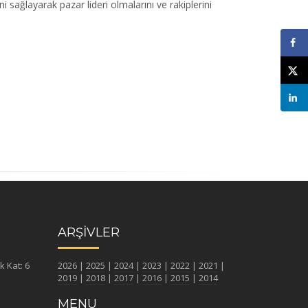
i sağlayarak pazar lideri olmalarını ve rakiplerini
ARŞİVLER
k Kat: 6
2026
|
2025
|
2024
|
2023
|
2022
|
2021
|
2019
|
2018
|
2017
|
2016
|
2015
|
2014
MENU