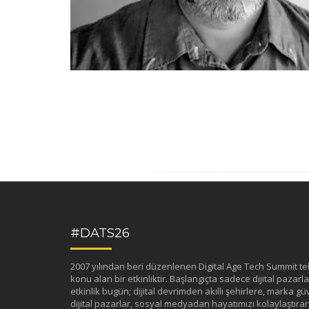
#DATS26
2007 yılından beri düzenlenen Digital Age Tech Summit tekno
konu alan bir etkinliktir. Başlangıçta sadece dijital pazarlama
etkinlik bugün; dijital devrimden akıllı şehirlere, marka güv
dijital pazarlar, sosyal medyadan hayatımızı kolaylaştıran 