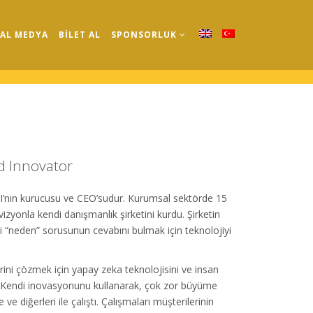
AL MEDYA
BİLET AL
SPONSORLUK
d Innovator
AI’nın kurucusu ve CEO’sudur. Kurumsal sektörde 15
 vizyonla kendi danışmanlık şirketini kurdu. Şirketin
i “neden” sorusunun cevabını bulmak için teknolojiyi
ni çözmek için yapay zeka teknolojisini ve insan
di. Kendi inovasyonunu kullanarak, çok zor büyüme
e diğerleri ile çalıştı. Çalışmaları müşterilerinin