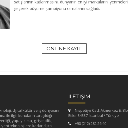
satışlarının katlanmasını, dünyanın en iyi markalarını yenmelerin
geçerek büyüme şampiyonu olmalarını sağladı.
ONLINE KAYIT
İLETİŞİM
loji, dijital kültür ve iş dünyasını
Nispetiye Cad. Akmerkez E. Blo
 ile ilgili konuların tartışıldığı
Etiler 34337 İstanbul / Türkiye
enliği, yapay zeka, girişimcilik,
+90 (212) 282 26 40
yeni teknolojilere kadar dijital