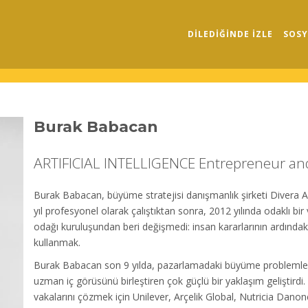
DILEDIĞINDE İZLE
SOSY
Burak Babacan
ARTIFICIAL INTELLIGENCE Entrepreneur an
Burak Babacan, büyüme stratejisi danışmanlık şirketi Divera 
yıl profesyonel olarak çalıştıktan sonra, 2012 yılında odaklı bir
odağı kuruluşundan beri değişmedi: insan kararlarının ardındak
kullanmak.
Burak Babacan son 9 yılda, pazarlamadaki büyüme problemleri
uzman iç görüsünü birleştiren çok güçlü bir yaklaşım geliştir
vakalarını çözmek için Unilever, Arçelik Global, Nutricia Danone v