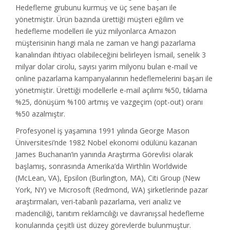
Hedefleme grubunu kurmuş ve üç sene başarı ile
yönetmiştir. Ürün bazında ürettiği müşteri eğilim ve
hedefleme modelleri ile yüz milyonlarca Amazon
müşterisinin hangi mala ne zaman ve hangi pazarlama
kanalından ihtiyacı olabileceğini belirleyen İsmail, senelik 3
milyar dolar cirolu, sayısı yarim milyonu bulan e-mail ve
online pazarlama kampanyalarının hedeflemelerini başarı ile
yönetmiştir. Ürettiği modellerle e-mail açılımı %50, tıklama
%25, dönüşüm %100 artmış ve vazgeçim (opt-out) oranı
%50 azalmıştır.
Profesyonel iş yaşamına 1991 yılında George Mason
Üniversitesi’nde 1982 Nobel ekonomi odülünü kazanan
James Buchanan’in yanında Araştırma Görevlisi olarak
başlamış, sonrasında Amerika’da Wirthlin Worldwide
(McLean, VA), Epsilon (Burlington, MA), Citi Group (New
York, NY) ve Microsoft (Redmond, WA) şirketlerinde pazar
araştırmaları, veri-tabanlı pazarlama, veri analiz ve
madenciliği, tanıtım reklamcılığı ve davranışsal hedefleme
konularında çeşitli üst düzey görevlerde bulunmuştur.