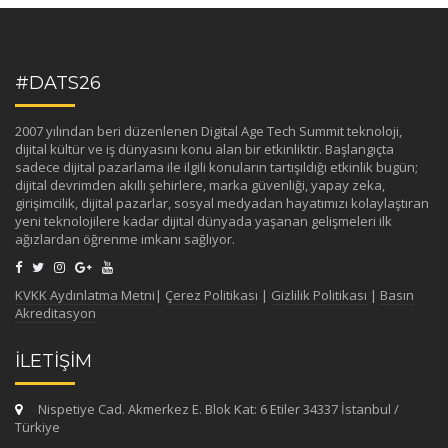
#DATS26
2007 yılından beri düzenlenen Digital Age Tech Summit teknoloji,
dijital kültür ve iş dünyasını konu alan bir etkinliktir. Başlangıçta
sadece dijital pazarlama ile ilgili konuların tartışıldığı etkinlik bugün;
dijital devrimden akıllı şehirlere, marka güvenliği, yapay zeka,
girişimcilik, dijital pazarlar, sosyal medyadan hayatımızı kolaylaştıran
yeni teknolojilere kadar dijital dünyada yaşanan gelişmeleri ilk
ağızlardan öğrenme imkanı sağlıyor.
KVKK Aydınlatma Metni
|
Çerez Politikası
|
Gizlilik Politikası
|
Basın
Akreditasyon
İLETİŞİM
Nispetiye Cad. Akmerkez E. Blok Kat: 6 Etiler 34337 İstanbul /
Türkiye