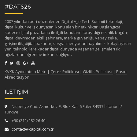
#DATS26
2007 yılından beri düzenlenen Digital Age Tech Summit teknoloji,
dijital kültür ve iş dünyasını konu alan bir etkinliktir. Başlangıçta
sadece dijital pazarlama ile ilgili konuların tartışıldığı etkinlik bugün;
dijital devrimden akıllı şehirlere, marka güvenliği, yapay zeka,
girişimcilik, dijital pazarlar, sosyal medyadan hayatımızı kolaylaştıran
yeni teknolojilere kadar dijital dünyada yaşanan gelişmeleri ilk
ağızlardan öğrenme imkanı sağlıyor.
KVKK Aydınlatma Metni
|
Çerez Politikası
|
Gizlilik Politikası
|
Basın
Akreditasyon
İLETİŞİM
Nispetiye Cad. Akmerkez E. Blok Kat: 6 Etiler 34337 İstanbul /
Türkiye
+90 (212) 282 26 40
contact@kapital.com.tr