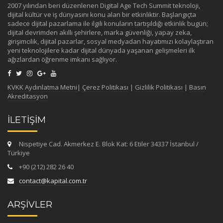
2007 yılından beri düzenlenen Digital Age Tech Summit teknoloji,
dijital kültür ve iş dünyasını konu alan bir etkinliktir. Başlangıçta
sadece dijital pazarlama ile ilgili konuların tartışıldığı etkinlik bugün;
dijital devrimden akıllı şehirlere, marka güvenliği, yapay zeka,
girişimcilik, dijital pazarlar, sosyal medyadan hayatımızı kolaylaştıran
yeni teknolojilere kadar dijital dünyada yaşanan gelişmeleri ilk
ağızlardan öğrenme imkanı sağlıyor.
KVKK Aydınlatma Metni
|
Çerez Politikası
|
Gizlilik Politikası
|
Basın
Akreditasyon
İLETİŞİM
Nispetiye Cad. Akmerkez E. Blok Kat: 6 Etiler 34337 İstanbul /
Türkiye
+90 (212) 282 26 40
contact@kapital.com.tr
ARŞİVLER